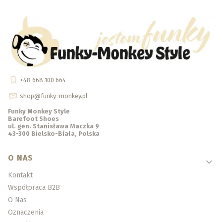
+48 668 100 664
shop@funky-monkey.pl
Funky Monkey Style
Barefoot Shoes
ul. gen. Stanisława Maczka 9
43-300 Bielsko-Biała, Polska
Linki w stopce
O NAS
Kontakt
Współpraca B2B
O Nas
Oznaczenia