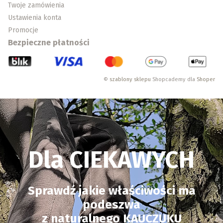
Twoje zamówienia
Ustawienia konta
Promocje
Bezpieczne płatności
©
szablony sklepu
Shopcademy dla
Shoper
Dla CIEKAWYCH
Sprawdź jakie właściwości ma
podeszwa
z naturalnego KAUCZUKU