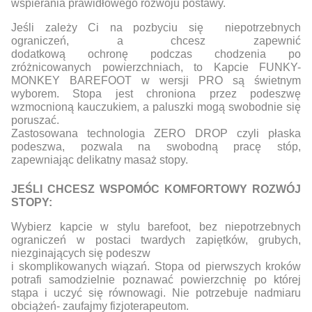
wspierania prawidłowego rozwoju postawy.
Jeśli zależy Ci na pozbyciu się niepotrzebnych
ograniczeń, a chcesz zapewnić
dodatkową ochronę podczas chodzenia po
zróżnicowanych powierzchniach, to Kapcie FUNKY-
MONKEY BAREFOOT w wersji PRO są świetnym
wyborem. Stopa jest chroniona przez podeszwę
wzmocnioną kauczukiem, a paluszki mogą swobodnie się
poruszać.
Zastosowana technologia ZERO DROP czyli płaska
podeszwa, pozwala na swobodną pracę stóp,
zapewniając delikatny masaż stopy.
JEŚLI CHCESZ WSPOMÓC KOMFORTOWY ROZWÓJ
STOPY:
Wybierz kapcie w stylu barefoot, bez niepotrzebnych
ograniczeń w postaci twardych zapiętków, grubych,
niezginających się podeszw
i skomplikowanych wiązań. Stopa od pierwszych kroków
potrafi samodzielnie poznawać powierzchnię po której
stąpa i uczyć się równowagi. Nie potrzebuje nadmiaru
obciążeń- zaufajmy fizjoterapeutom.