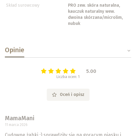
Skład surowcowy
PRO zew. skóra naturalna,
kauczuk naturalny wew.
dwoina skórzana/microlim,
nubuk
Opinie
5.00
Liczba ocen: 1
Oceń i opisz
MamaMani
11 marca 2026
Cudowne żabki :) sprawdziły się na gorącym piasku i