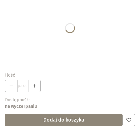
Poszczególne warianty mogą różnić się ceną
*
Wybierz swój rozmiar (ceny 129,90 - 147,90)
Wybierz
Uwagi: Ew. podaj długość obu stóp
Opcjonalne
Ilość
para
Dostępność:
na wyczerpaniu
Dodaj do koszyka