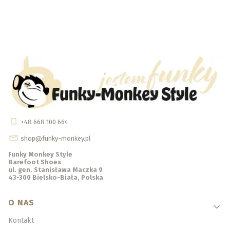
+48 668 100 664
shop@funky-monkey.pl
Funky Monkey Style
Barefoot Shoes
ul. gen. Stanisława Maczka 9
43-300 Bielsko-Biała, Polska
Linki w stopce
O NAS
Kontakt