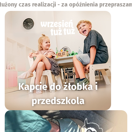
zacji - za opóźnienia przepraszamy!🐵💘 Czy wie
Kapcie do żłobka i
przedszkola