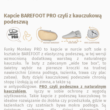
Kapcie BAREFOOT PRO czyli z kauczukową
podeszwą
Funky Monkey PRO to kapcie w nurcie soft sole o
kształcie BAREFOOT z elastyczną podeszwą, w tej wersji
wzmocnioną dodatkową warstwą z naturalnego
kauczuku. Te buty z zalecanym ,,wide toe box'', to
świetny wybór na pierwsze kroczki na trudnej
nawierzchni (zimna podłoga, łazienka, trawa czy plac
zabaw). Buty dzięki kauczukowej podeszwie chronią
stopę i izolują ją od zimna, a także są
w antypoślizgowe.
PRO czyli podeszwa z naturalnym
kauczukiem
, łączy w sobie ochronę z wygodą
użytkowania. Takie kapcie z podeszwą kauczukową to
idealne rozwiązanie do żłobka czy przedszkola, gdzie w
łazienkach czy szatniach bywa mokra podłoga. Są
świetnym wyborem dla dzieci aktywnych i