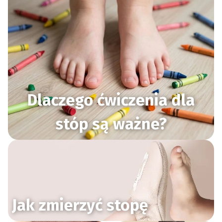
Dlaczego ćwiczenia dla
stóp są ważne?
Jak zmierzyć stopę