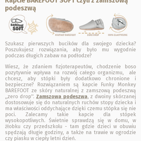
Kapcie BAREFOOT SOFT czyli z zamszową
podeszwą
Szukasz pierwszych bucików dla swojego dziecka?
Poszukujesz rozwiązania, aby było mu wygodnie
podczas długich zabaw na podłodze?
Wiesz, że zdaniem fizjoterapeutów, chodzenie boso
pozytywnie wpływa na rozwój całego organizmu, ale
chcesz, aby stópki były dodatkowo chronione i
bezpieczne? Rozwiązaniem są kapcie Funky Monkey
BAREFOOT ze skóry naturalnej z zamszową podeszwą
,,zero drop''.
Zamszowa podeszwa
, z dwoiny skórzanej
dostosowuje się do naturalnych ruchów stopy dziecka i
ma właściwości oddychające dzięki czemu stópka się nie
poci. Zalecamy takie kapcie dla stópek
wysokopotliwych. Świetnie sprawdzą się w domu, w
żłobku czy przedszkolu - tam gdzie dzieci w obuwiu
spędzają długie godziny, a także na trawie w ogrodzie
czy piasku w ciepły letni dzień.