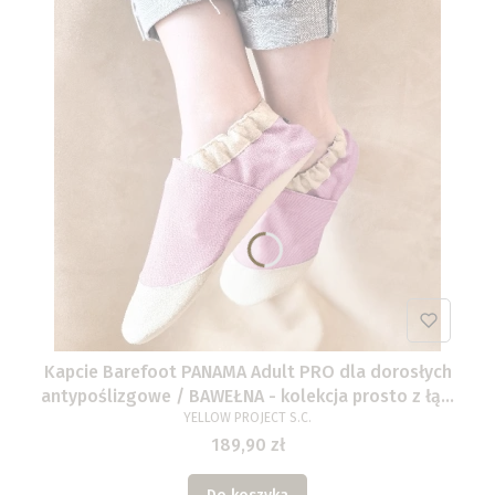
Kapcie Barefoot PANAMA Adult PRO dla dorosłych
antypoślizgowe / BAWEŁNA - kolekcja prosto z łąki
/ wybierz kolor dla siebie
YELLOW PROJECT S.C.
189,90 zł