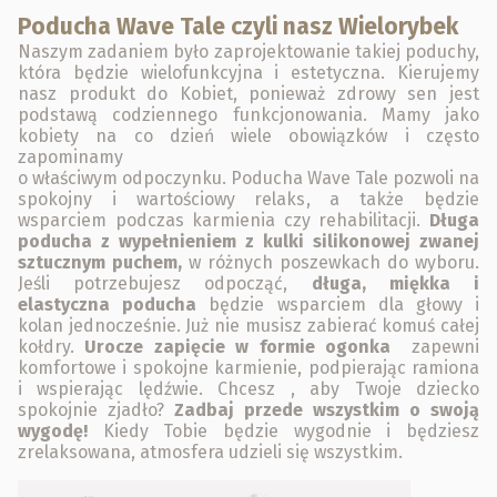
Poducha Wave Tale czyli nasz Wielorybek
Naszym zadaniem było zaprojektowanie takiej poduchy,
która będzie wielofunkcyjna i estetyczna. Kierujemy
nasz produkt do Kobiet, ponieważ zdrowy sen jest
podstawą codziennego funkcjonowania. Mamy jako
kobiety na co dzień wiele obowiązków i często
zapominamy
o właściwym odpoczynku. Poducha Wave Tale pozwoli na
spokojny i wartościowy relaks, a także będzie
wsparciem podczas karmienia czy rehabilitacji.
Długa
poducha z wypełnieniem z kulki silikonowej zwanej
sztucznym puchem,
w różnych poszewkach do wyboru.
Jeśli potrzebujesz odpocząć,
długa, miękka i
elastyczna poducha
będzie wsparciem dla głowy i
kolan jednocześnie. Już nie musisz zabierać komuś całej
kołdry.
Urocze zapięcie w formie ogonka
zapewni
komfortowe i spokojne karmienie, podpierając ramiona
i wspierając lędźwie. Chcesz , aby Twoje dziecko
spokojnie zjadło?
Z
adbaj przede wszystkim o swoją
wygodę!
Kiedy Tobie będzie wygodnie i będziesz
zrelaksowana, atmosfera udzieli się wszystkim.