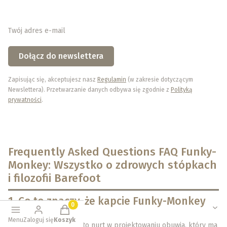
Twój adres e-mail
Dołącz do newslettera
Zapisując się, akceptujesz nasz
Regulamin
(w zakresie dotyczącym
Newslettera). Przetwarzanie danych odbywa się zgodnie z
Polityką
prywatności
.
Frequently Asked Questions FAQ Funky-
Monkey: Wszystko o zdrowych stópkach
i filozofii Barefoot
1.
Co to znaczy, że kapcie Funky-Monkey
Produkty w koszyku: 0. Zobacz szczegóły
są „barefoot”?
Menu
Zaloguj się
Koszyk
Barefoot (z ang. boso) to nurt w projektowaniu obuwia, który ma