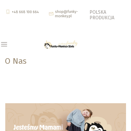
shop@funky-
POLSKA
+48 668 100 664
monkey.pl
PRODUKCJA
O Nas