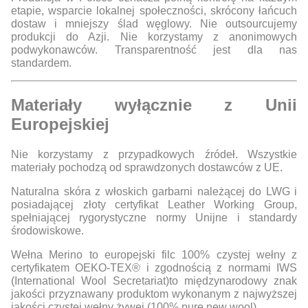
etapie, wsparcie lokalnej społeczności, skrócony łańcuch
dostaw i mniejszy ślad węglowy. Nie outsourcujemy
produkcji do Azji. Nie korzystamy z anonimowych
podwykonawców. Transparentność jest dla nas
standardem.
Materiały wyłącznie z Unii
Europejskiej
Nie korzystamy z przypadkowych źródeł. Wszystkie
materiały pochodzą od sprawdzonych dostawców z UE.
Naturalna skóra z włoskich garbarni należącej do LWG i
posiadającej złoty certyfikat Leather Working Group,
spełniającej rygorystyczne normy Unijne i standardy
środowiskowe.
Wełna Merino to europejski filc 100% czystej wełny z
certyfikatem OEKO-TEX® i zgodnością z normami IWS
(International Wool Secretariat)to międzynarodowy znak
jakości przyznawany produktom wykonanym z najwyższej
jakości czystej wełny żywej (100% pure new wool).