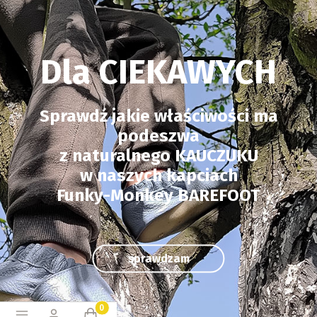
Dla CIEKAWYCH
Sprawdź jakie właściwości ma
podeszwa
z naturalnego KAUCZUKU
w naszych kapciach
Funky-Monkey BAREFOOT
sprawdzam
Produkty w koszyku: 0. Zobacz szczegóły