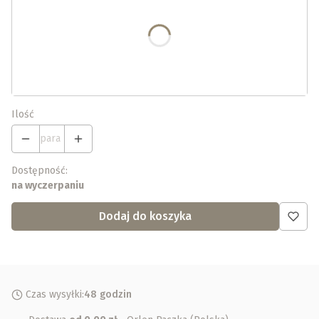
Poszczególne warianty mogą różnić się ceną
*
Wybierz swój rozmiar (ceny 99,90 - 117,90)
Wybierz
Ilość
para
Dostępność:
na wyczerpaniu
Dodaj do koszyka
Czas wysyłki:
48 godzin