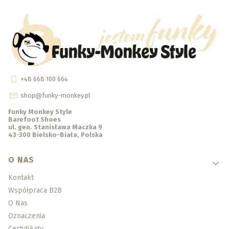
+48 668 100 664
shop@funky-monkey.pl
Funky Monkey Style
Barefoot Shoes
ul. gen. Stanisława Maczka 9
43-300 Bielsko-Biała, Polska
Linki w stopce
O NAS
Kontakt
Współpraca B2B
O Nas
Oznaczenia
Certyfikaty