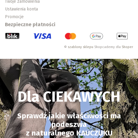
Twoje zamówienia
Ustawienia konta
Promocje
Bezpieczne płatności
©
szablony sklepu
Shopcademy dla
Shoper
Dla CIEKAWYCH
Sprawdź jakie właściwości ma
podeszwa
z naturalnego KAUCZUKU