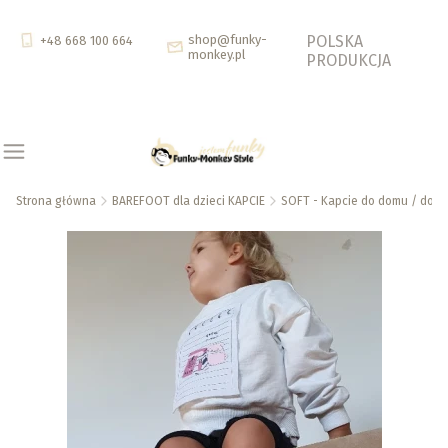
shop@funky-
POLSKA
+48 668 100 664
monkey.pl
PRODUKCJA
Strona główna
BAREFOOT dla dzieci KAPCIE
SOFT - Kapcie do domu / do żł