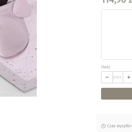
Wybierz war
Poszczególne
*
Wybierz swój
Wybierz
Ilość
para
Czas wysyłki: