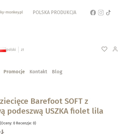
POLSKA PRODUKCJA
ky-monkey.pl
Produ
polski
zł
Promocje
Kontakt
Blog
ziecięce Barefoot SOFT z
 podeszwą USZKA fiolet lila
(Oceny: 0 Recenzje: 0)
zł