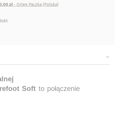
0,00 zł
- Orlen Paczka (Polska)
dukt
alnej
efoot Soft
to połączenie