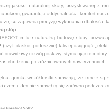
zej jakości naturalnej skóry, pozyskiwanej z re
bukiem, gwarantuje oddychalność i komfort noszen
urze, co zapewnia precyzję wykonania i dbałość o k
ój stóp
REFOOT imituje naturalną budowę stopy, pozwal
P
(czyli płaskiej podeszwie) łatwiej osiągnąć ,,efek
ć prawidłowy rozwój postawy, stymulując receptory
dczas chodzenia po zróżnicowanych nawierzchniach.
iękka gumka wokół kostki sprawiają, że kapcie są ł
ięki czemu idealnie sprawdzą się zarówno podczas z
ey Barefoot Soft?