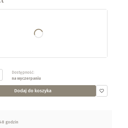
iant produktu:
 warianty mogą różnić się ceną
 rozmiar (ceny 114,90 - 132,90)
Dostępność:
na wyczerpaniu
Dodaj do koszyka
48 godzin