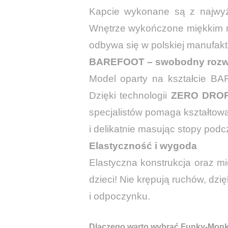
Kapcie wykonane są z najwyżs
Wnętrze wykończone miękkim nu
odbywa się w polskiej manufakt
BAREFOOT – swobodny rozw
Model oparty na kształcie BA
Dzięki technologii
ZERO DRO
specjalistów pomaga kształtowa
i delikatnie masując stopy po
Elastyczność i wygoda
Elastyczna konstrukcja oraz m
dzieci! Nie krępują ruchów, dz
i odpoczynku.
Dlaczego warto wybrać Funky-Monk