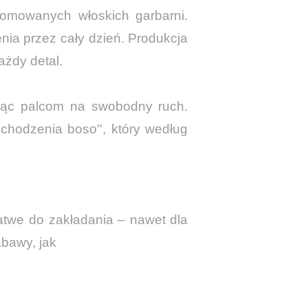
nomowanych włoskich garbarni.
ia przez cały dzień. Produkcja
ażdy detal.
ając palcom na swobodny ruch.
t chodzenia boso'', który według
atwe do zakładania – nawet dla
abawy, jak