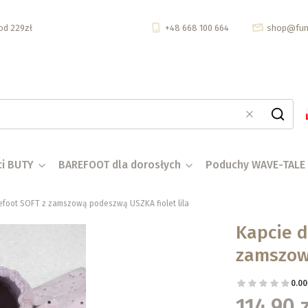
d 229zł
+48 668 100 664
shop@fun
Wyczyść
Szukaj
ci BUTY
BAREFOOT dla dorosłych
Poduchy WAVE-TALE
efoot SOFT z zamszową podeszwą USZKA fiolet lila
Kapcie d
zamszową
0.00
114,90 